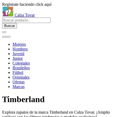
Regístrate haciendo click aquí
Calza Tovar
Buscar
Mujeres
Hombres
Juvenil
Junior
Colegiales
Brasileños
Fútbol
Originales
Ofertas
Marcas
Timberland
Explora zapatos de la marca Timberland en Calza Tovar. ¡Amplio
catálogo con las últimas tendencias y modelos exclusivos!