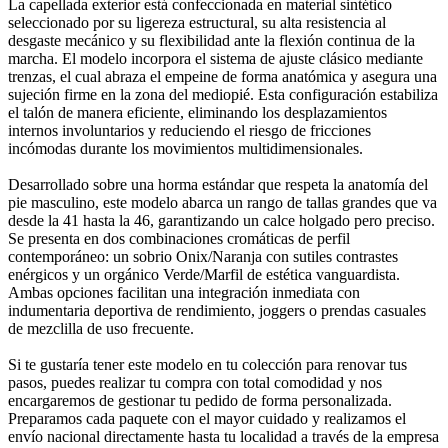
La capellada exterior está confeccionada en material sintético
seleccionado por su ligereza estructural, su alta resistencia al
desgaste mecánico y su flexibilidad ante la flexión continua de la
marcha. El modelo incorpora el sistema de ajuste clásico mediante
trenzas, el cual abraza el empeine de forma anatómica y asegura una
sujeción firme en la zona del mediopié. Esta configuración estabiliza
el talón de manera eficiente, eliminando los desplazamientos
internos involuntarios y reduciendo el riesgo de fricciones
incómodas durante los movimientos multidimensionales.
Desarrollado sobre una horma estándar que respeta la anatomía del
pie masculino, este modelo abarca un rango de tallas grandes que va
desde la 41 hasta la 46, garantizando un calce holgado pero preciso.
Se presenta en dos combinaciones cromáticas de perfil
contemporáneo: un sobrio Onix/Naranja con sutiles contrastes
enérgicos y un orgánico Verde/Marfil de estética vanguardista.
Ambas opciones facilitan una integración inmediata con
indumentaria deportiva de rendimiento, joggers o prendas casuales
de mezclilla de uso frecuente.
Si te gustaría tener este modelo en tu colección para renovar tus
pasos, puedes realizar tu compra con total comodidad y nos
encargaremos de gestionar tu pedido de forma personalizada.
Preparamos cada paquete con el mayor cuidado y realizamos el
envío nacional directamente hasta tu localidad a través de la empresa