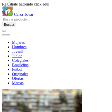
Regístrate haciendo click aquí
Calza Tovar
Buscar
Mujeres
Hombres
Juvenil
Junior
Colegiales
Brasileños
Fútbol
Originales
Ofertas
Marcas