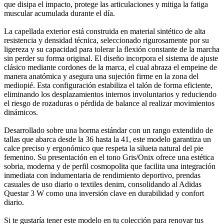
que disipa el impacto, protege las articulaciones y mitiga la fatiga
muscular acumulada durante el día.
La capellada exterior está construida en material sintético de alta
resistencia y densidad técnica, seleccionado rigurosamente por su
ligereza y su capacidad para tolerar la flexión constante de la marcha
sin perder su forma original. El diseño incorpora el sistema de ajuste
clásico mediante cordones de la marca, el cual abraza el empeine de
manera anatómica y asegura una sujeción firme en la zona del
mediopié. Esta configuración estabiliza el talón de forma eficiente,
eliminando los desplazamientos internos involuntarios y reduciendo
el riesgo de rozaduras o pérdida de balance al realizar movimientos
dinámicos.
Desarrollado sobre una horma estándar con un rango extendido de
tallas que abarca desde la 36 hasta la 41, este modelo garantiza un
calce preciso y ergonómico que respeta la silueta natural del pie
femenino. Su presentación en el tono Gris/Onix ofrece una estética
sobria, moderna y de perfil cosmopolita que facilita una integración
inmediata con indumentaria de rendimiento deportivo, prendas
casuales de uso diario o textiles denim, consolidando al Adidas
Questar 3 W como una inversión clave en durabilidad y confort
diario.
Si te gustaría tener este modelo en tu colección para renovar tus