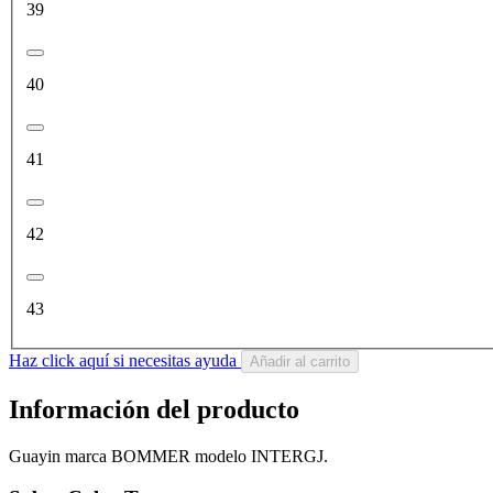
39
40
41
42
43
Haz click aquí si necesitas ayuda
Añadir al carrito
Información del producto
Guayin marca BOMMER modelo INTERGJ.