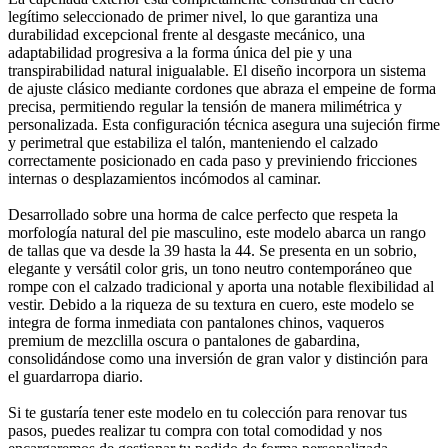
legítimo seleccionado de primer nivel, lo que garantiza una
durabilidad excepcional frente al desgaste mecánico, una
adaptabilidad progresiva a la forma única del pie y una
transpirabilidad natural inigualable. El diseño incorpora un sistema
de ajuste clásico mediante cordones que abraza el empeine de forma
precisa, permitiendo regular la tensión de manera milimétrica y
personalizada. Esta configuración técnica asegura una sujeción firme
y perimetral que estabiliza el talón, manteniendo el calzado
correctamente posicionado en cada paso y previniendo fricciones
internas o desplazamientos incómodos al caminar.
Desarrollado sobre una horma de calce perfecto que respeta la
morfología natural del pie masculino, este modelo abarca un rango
de tallas que va desde la 39 hasta la 44. Se presenta en un sobrio,
elegante y versátil color gris, un tono neutro contemporáneo que
rompe con el calzado tradicional y aporta una notable flexibilidad al
vestir. Debido a la riqueza de su textura en cuero, este modelo se
integra de forma inmediata con pantalones chinos, vaqueros
premium de mezclilla oscura o pantalones de gabardina,
consolidándose como una inversión de gran valor y distinción para
el guardarropa diario.
Si te gustaría tener este modelo en tu colección para renovar tus
pasos, puedes realizar tu compra con total comodidad y nos