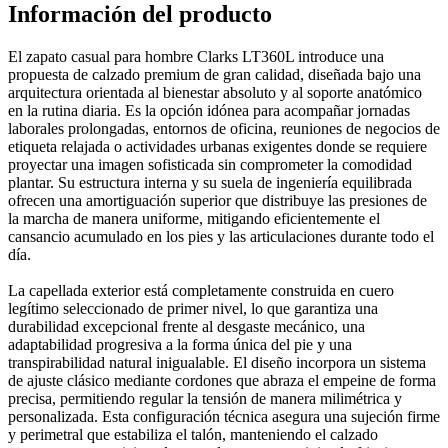
Información del producto
El zapato casual para hombre Clarks LT360L introduce una
propuesta de calzado premium de gran calidad, diseñada bajo una
arquitectura orientada al bienestar absoluto y al soporte anatómico
en la rutina diaria. Es la opción idónea para acompañar jornadas
laborales prolongadas, entornos de oficina, reuniones de negocios de
etiqueta relajada o actividades urbanas exigentes donde se requiere
proyectar una imagen sofisticada sin comprometer la comodidad
plantar. Su estructura interna y su suela de ingeniería equilibrada
ofrecen una amortiguación superior que distribuye las presiones de
la marcha de manera uniforme, mitigando eficientemente el
cansancio acumulado en los pies y las articulaciones durante todo el
día.
La capellada exterior está completamente construida en cuero
legítimo seleccionado de primer nivel, lo que garantiza una
durabilidad excepcional frente al desgaste mecánico, una
adaptabilidad progresiva a la forma única del pie y una
transpirabilidad natural inigualable. El diseño incorpora un sistema
de ajuste clásico mediante cordones que abraza el empeine de forma
precisa, permitiendo regular la tensión de manera milimétrica y
personalizada. Esta configuración técnica asegura una sujeción firme
y perimetral que estabiliza el talón, manteniendo el calzado