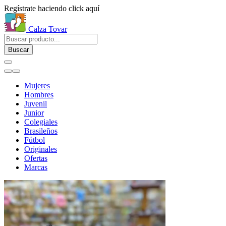
Regístrate haciendo click aquí
Calza Tovar
Buscar
Mujeres
Hombres
Juvenil
Junior
Colegiales
Brasileños
Fútbol
Originales
Ofertas
Marcas