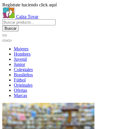
Regístrate haciendo click aquí
Calza Tovar
Buscar
Mujeres
Hombres
Juvenil
Junior
Colegiales
Brasileños
Fútbol
Originales
Ofertas
Marcas