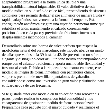
adaptabilidad progresiva a la forma única del pie y una
transpirabilidad natural inigualable. El valor distintivo de este
modelo radica en su diseño de calce fácil, prescindiendo de sistemas
complejos para permitir deslizar el pie al interior de manera fluida y
rápida, adaptándose suavemente a la forma del empeine. Esta
configuración anatómica asegura una sujeción perimetral firme que
estabiliza el talón, manteniendo el calzado correctamente
posicionado en cada paso y previniendo fricciones internas o
desplazamientos incómodos al caminar.
Desarrollado sobre una horma de calce perfecto que respeta la
morfología natural del pie masculino, este modelo abarca un rango
de tallas que va desde la 39 hasta la 42. Se presenta en un sobrio,
elegante y distinguido color azul, un tono neutro contemporáneo que
rompe con el calzado tradicional y aporta una notable flexibilidad y
frescura al vestir. Debido a la riqueza de su textura en cuero, este
modelo se integra de forma inmediata con pantalones chinos,
vaqueros premium de mezclilla o pantalones de gabardina,
consolidándose como una inversión de gran valor y distinción para
el guardarropa de uso frecuente.
Si te gustaría tener este modelo en tu colección para renovar tus
pasos, puedes realizar tu compra con total comodidad y nos
encargaremos de gestionar tu pedido de forma personalizada.
Preparamos cada paquete con el mayor cuidado y realizamos el