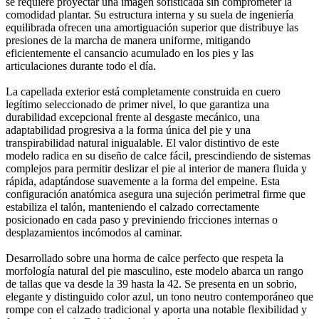
se requiere proyectar una imagen sofisticada sin comprometer la
comodidad plantar. Su estructura interna y su suela de ingeniería
equilibrada ofrecen una amortiguación superior que distribuye las
presiones de la marcha de manera uniforme, mitigando
eficientemente el cansancio acumulado en los pies y las
articulaciones durante todo el día.
La capellada exterior está completamente construida en cuero
legítimo seleccionado de primer nivel, lo que garantiza una
durabilidad excepcional frente al desgaste mecánico, una
adaptabilidad progresiva a la forma única del pie y una
transpirabilidad natural inigualable. El valor distintivo de este
modelo radica en su diseño de calce fácil, prescindiendo de sistemas
complejos para permitir deslizar el pie al interior de manera fluida y
rápida, adaptándose suavemente a la forma del empeine. Esta
configuración anatómica asegura una sujeción perimetral firme que
estabiliza el talón, manteniendo el calzado correctamente
posicionado en cada paso y previniendo fricciones internas o
desplazamientos incómodos al caminar.
Desarrollado sobre una horma de calce perfecto que respeta la
morfología natural del pie masculino, este modelo abarca un rango
de tallas que va desde la 39 hasta la 42. Se presenta en un sobrio,
elegante y distinguido color azul, un tono neutro contemporáneo que
rompe con el calzado tradicional y aporta una notable flexibilidad y