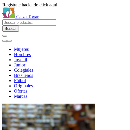
Regístrate haciendo click aquí
Calza Tovar
Buscar
Mujeres
Hombres
Juvenil
Junior
Colegiales
Brasileños
Fútbol
Originales
Ofertas
Marcas