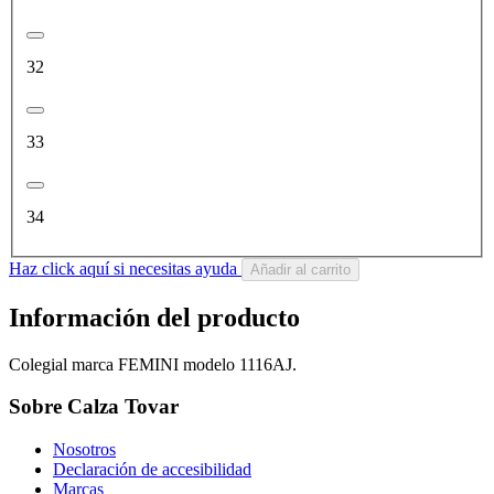
32
33
34
Haz click aquí si necesitas ayuda
Añadir al carrito
Información del producto
Colegial marca FEMINI modelo 1116AJ.
Sobre Calza Tovar
Nosotros
Declaración de accesibilidad
Marcas