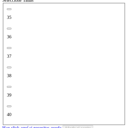
Seleccione Tallas
35
36
37
38
39
40
Haz click aquí si necesitas ayuda