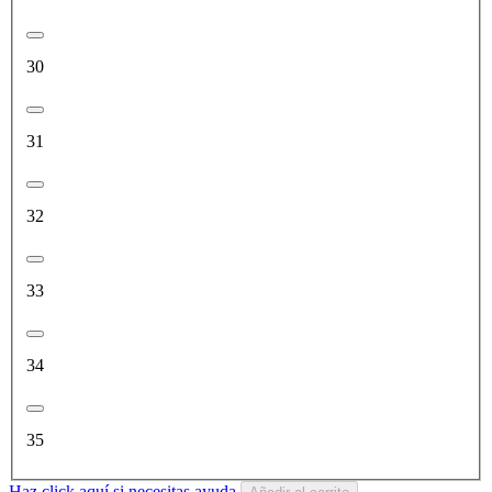
30
31
32
33
34
35
Haz click aquí si necesitas ayuda