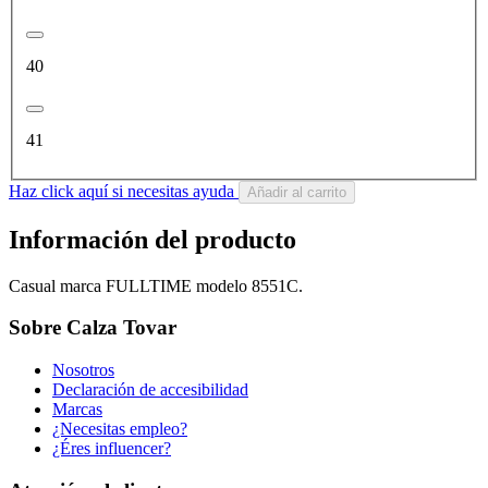
40
41
Haz click aquí si necesitas ayuda
Añadir al carrito
Información del producto
Casual marca FULLTIME modelo 8551C.
Sobre Calza Tovar
Nosotros
Declaración de accesibilidad
Marcas
¿Necesitas empleo?
¿Éres influencer?