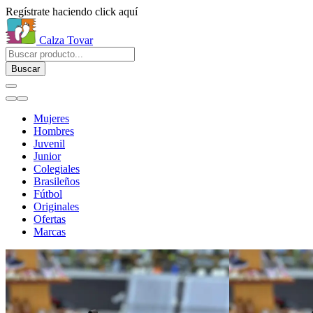
Regístrate haciendo click aquí
Calza Tovar
Buscar
Mujeres
Hombres
Juvenil
Junior
Colegiales
Brasileños
Fútbol
Originales
Ofertas
Marcas