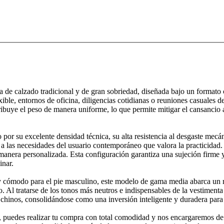
 calzado tradicional y de gran sobriedad, diseñada bajo un formato clá
ible, entornos de oficina, diligencias cotidianas o reuniones casuales d
ribuye el peso de manera uniforme, lo que permite mitigar el cansancio
o por su excelente densidad técnica, su alta resistencia al desgaste mecá
dad a las necesidades del usuario contemporáneo que valora la practicida
manera personalizada. Esta configuración garantiza una sujeción firme 
inar.
 cómodo para el pie masculino, este modelo de gama media abarca un ra
o. Al tratarse de los tonos más neutros e indispensables de la vestiment
s chinos, consolidándose como una inversión inteligente y duradera para
sos, puedes realizar tu compra con total comodidad y nos encargaremos d