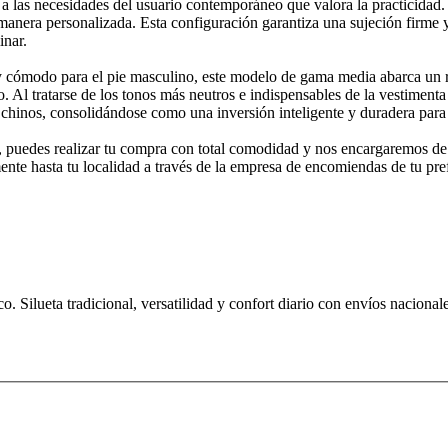
dad a las necesidades del usuario contemporáneo que valora la practicida
manera personalizada. Esta configuración garantiza una sujeción firme 
inar.
 cómodo para el pie masculino, este modelo de gama media abarca un ra
o. Al tratarse de los tonos más neutros e indispensables de la vestiment
s chinos, consolidándose como una inversión inteligente y duradera para
sos, puedes realizar tu compra con total comodidad y nos encargaremos d
nte hasta tu localidad a través de la empresa de encomiendas de tu pre
. Silueta tradicional, versatilidad y confort diario con envíos nacional