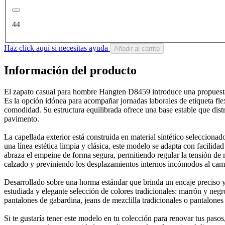
44
Haz click aquí si necesitas ayuda
Añadir al carrito
Información del producto
El zapato casual para hombre Hangten D8459 introduce una propuesta de
Es la opción idónea para acompañar jornadas laborales de etiqueta flex
comodidad. Su estructura equilibrada ofrece una base estable que dist
pavimento.
La capellada exterior está construida en material sintético seleccionad
una línea estética limpia y clásica, este modelo se adapta con facili
abraza el empeine de forma segura, permitiendo regular la tensión de 
calzado y previniendo los desplazamientos internos incómodos al cam
Desarrollado sobre una horma estándar que brinda un encaje preciso y
estudiada y elegante selección de colores tradicionales: marrón y negr
pantalones de gabardina, jeans de mezclilla tradicionales o pantalone
Si te gustaría tener este modelo en tu colección para renovar tus pa