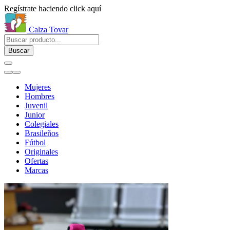
Regístrate haciendo click aquí
Calza Tovar
Buscar
Mujeres
Hombres
Juvenil
Junior
Colegiales
Brasileños
Fútbol
Originales
Ofertas
Marcas