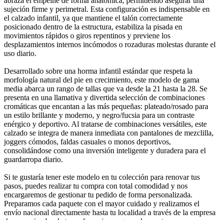
abraza el empeine de forma anatómica, permitiendo asegurar una
sujeción firme y perimetral. Esta configuración es indispensable en
el calzado infantil, ya que mantiene el talón correctamente
posicionado dentro de la estructura, estabiliza la pisada en
movimientos rápidos o giros repentinos y previene los
desplazamientos internos incómodos o rozaduras molestas durante el
uso diario.
Desarrollado sobre una horma infantil estándar que respeta la
morfología natural del pie en crecimiento, este modelo de gama
media abarca un rango de tallas que va desde la 21 hasta la 28. Se
presenta en una llamativa y divertida selección de combinaciones
cromáticas que encantan a las más pequeñas: plateado/rosado para
un estilo brillante y moderno, y negro/fucsia para un contraste
enérgico y deportivo. Al tratarse de combinaciones versátiles, este
calzado se integra de manera inmediata con pantalones de mezclilla,
joggers cómodos, faldas casuales o monos deportivos,
consolidándose como una inversión inteligente y duradera para el
guardarropa diario.
Si te gustaría tener este modelo en tu colección para renovar tus
pasos, puedes realizar tu compra con total comodidad y nos
encargaremos de gestionar tu pedido de forma personalizada.
Preparamos cada paquete con el mayor cuidado y realizamos el
envío nacional directamente hasta tu localidad a través de la empresa