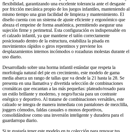
flexibilidad, garantizando una excelente tolerancia ante el desgaste
por fricción mecánica propio de los juegos infantiles, manteniendo al
mismo tiempo una gran facilidad de limpieza y mantenimiento. El
diseño cuenta con un sistema de ajuste eficiente y ergonómico que
abraza el empeine de forma anatómica, permitiendo asegurar una
sujeción firme y perimetral. Esta configuración es indispensable en
el calzado infantil, ya que mantiene el talón correctamente
posicionado dentro de la estructura, estabiliza la pisada en
movimientos rápidos o giros repentinos y previene los
desplazamientos internos incómodos o rozaduras molestas durante el
uso diario.
Desarrollado sobre una horma infantil estándar que respeta la
morfología natural del pie en crecimiento, este modelo de gama
media abarca un rango de tallas que va desde la 21 hasta la 28. Se
presenta en una llamativa y divertida selección de combinaciones
cromáticas que encantan a las más pequeñas: plateado/rosado para
un estilo brillante y moderno, y negro/fucsia para un contraste
enérgico y deportivo. Al tratarse de combinaciones versátiles, este
calzado se integra de manera inmediata con pantalones de mezclilla,
joggers cómodos, faldas casuales o monos deportivos,
consolidándose como una inversión inteligente y duradera para el
guardarropa diario.
Si te gustaría tener este modelo en tu colección para renovar tus