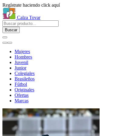
Regístrate haciendo click aquí
Calza Tovar
Buscar
Mujeres
Hombres
Juvenil
Junior
Colegiales
Brasileños
Fútbol
Originales
Ofertas
Marcas