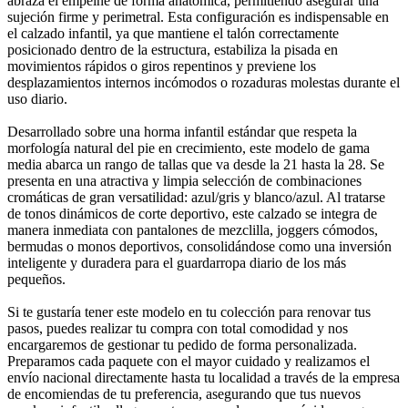
abraza el empeine de forma anatómica, permitiendo asegurar una
sujeción firme y perimetral. Esta configuración es indispensable en
el calzado infantil, ya que mantiene el talón correctamente
posicionado dentro de la estructura, estabiliza la pisada en
movimientos rápidos o giros repentinos y previene los
desplazamientos internos incómodos o rozaduras molestas durante el
uso diario.
Desarrollado sobre una horma infantil estándar que respeta la
morfología natural del pie en crecimiento, este modelo de gama
media abarca un rango de tallas que va desde la 21 hasta la 28. Se
presenta en una atractiva y limpia selección de combinaciones
cromáticas de gran versatilidad: azul/gris y blanco/azul. Al tratarse
de tonos dinámicos de corte deportivo, este calzado se integra de
manera inmediata con pantalones de mezclilla, joggers cómodos,
bermudas o monos deportivos, consolidándose como una inversión
inteligente y duradera para el guardarropa diario de los más
pequeños.
Si te gustaría tener este modelo en tu colección para renovar tus
pasos, puedes realizar tu compra con total comodidad y nos
encargaremos de gestionar tu pedido de forma personalizada.
Preparamos cada paquete con el mayor cuidado y realizamos el
envío nacional directamente hasta tu localidad a través de la empresa
de encomiendas de tu preferencia, asegurando que tus nuevos