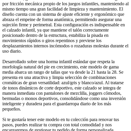
por fricción mecánica propio de los juegos infantiles, manteniendo al
mismo tiempo una gran facilidad de limpieza y mantenimiento. El
diseño cuenta con un sistema de ajuste eficiente y ergonómico que
abraza el empeine de forma anatómica, permitiendo asegurar una
sujeción firme y perimetral. Esta configuración es indispensable en
el calzado infantil, ya que mantiene el talón correctamente
posicionado dentro de la estructura, estabiliza la pisada en
movimientos rápidos o giros repentinos y previene los
desplazamientos internos incómodos o rozaduras molestas durante el
uso diario.
Desarrollado sobre una horma infantil estándar que respeta la
morfología natural del pie en crecimiento, este modelo de gama
media abarca un rango de tallas que va desde la 21 hasta la 28. Se
presenta en una atractiva y limpia selección de combinaciones
cromáticas de gran versatilidad: azul/gris y blanco/azul. Al tratarse
de tonos dinámicos de corte deportivo, este calzado se integra de
manera inmediata con pantalones de mezclilla, joggers cómodos,
bermudas o monos deportivos, consolidándose como una inversión
inteligente y duradera para el guardarropa diario de los más
pequeños.
Si te gustaría tener este modelo en tu colección para renovar tus
pasos, puedes realizar tu compra con total comodidad y nos
encargaremos de gestionar tu pedido de forma personalizada.