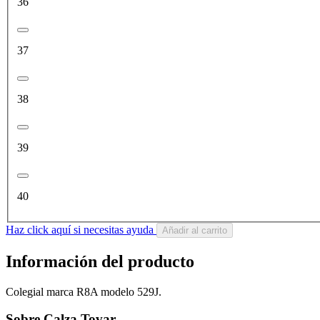
36
37
38
39
40
Haz click aquí si necesitas ayuda
Añadir al carrito
Información del producto
Colegial marca R8A modelo 529J.
Sobre Calza Tovar