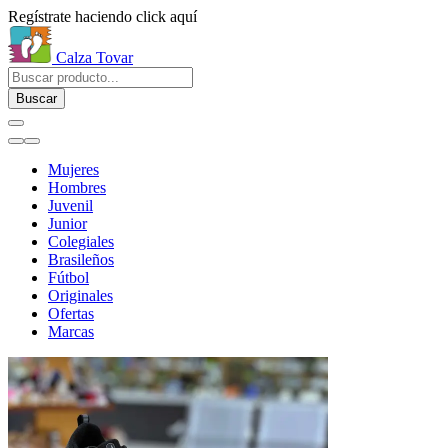
Regístrate haciendo click aquí
Calza Tovar
Buscar
Mujeres
Hombres
Juvenil
Junior
Colegiales
Brasileños
Fútbol
Originales
Ofertas
Marcas