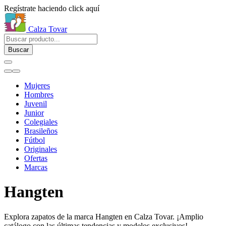
Regístrate haciendo click aquí
Calza Tovar
Buscar
Mujeres
Hombres
Juvenil
Junior
Colegiales
Brasileños
Fútbol
Originales
Ofertas
Marcas
Hangten
Explora zapatos de la marca Hangten en Calza Tovar. ¡Amplio
catálogo con las últimas tendencias y modelos exclusivos!