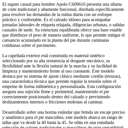
El zapato casual para hombre Apolo C609616 presenta una silueta
de corte tradicional y altamente funcional, diseñada específicamente
para resolver las demandas de la rutina diaria con un enfoque
práctico y confortable. Es el calzado idóneo para acompañar
jornadas laborales de etiqueta relajada, diligencias urbanas, o salidas
casuales de tarde. Su estructura equilibrada ofrece una base estable
que distribuye el peso de manera uniforme, lo que permite mitigar el
cansancio acumulado en la planta del pie durante caminatas
cotidianas sobre el pavimento.
La capellada exterior está construida en material sintético
seleccionado por su alta resistencia al desgaste mecánico, su
flexibilidad ante la flexión natural de la marcha y su facilidad de
limpieza y mantenimiento frente al uso constante. Este modelo
destaca por su sistema de ajuste clásico mediante cordón (trenzas),
una característica técnica que permite regular la tensión sobre el
empeine de forma milimétrica y personalizada. Esta configuración
asegura una sujeción firme y perimetral, manteniendo el pie
correctamente posicionado dentro del calzado y previniendo
deslizamientos internos o fricciones molestas al caminar.
Desarrollado sobre una horma estándar que brinda un encaje preciso
y anatómico para el pie masculino, este modelo abarca un rango de
tallas que va desde la 40 hasta la 45. Se edita en una estudiada
selección de colores tradicionales y masculinos de gran versatilidad: