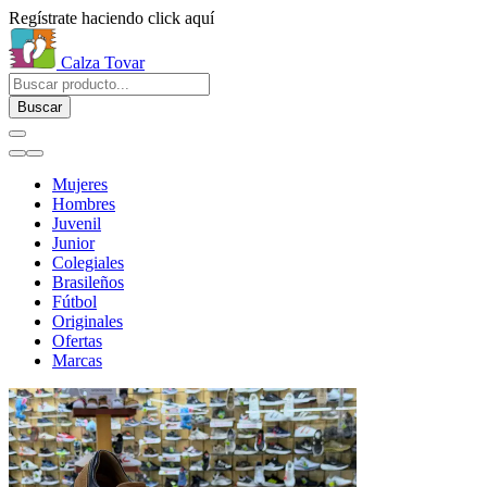
Regístrate haciendo click aquí
Calza Tovar
Buscar
Mujeres
Hombres
Juvenil
Junior
Colegiales
Brasileños
Fútbol
Originales
Ofertas
Marcas