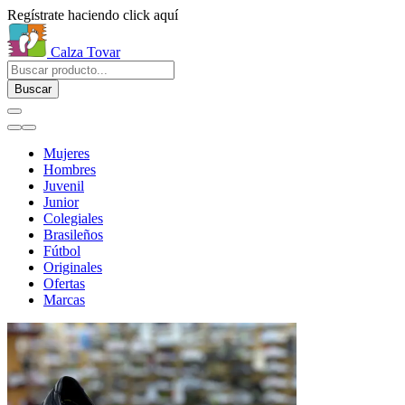
Regístrate haciendo click aquí
Calza Tovar
Buscar
Mujeres
Hombres
Juvenil
Junior
Colegiales
Brasileños
Fútbol
Originales
Ofertas
Marcas