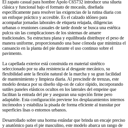
El zapato casual para hombre Apolo C65732 introduce una silueta
clásica y funcional bajo el formato de mocasín, diseñada
específicamente para resolver las exigencias de la rutina diaria con
un enfoque práctico y accesible. Es el calzado idóneo para
acompañar jornadas laborales de etiqueta relajada, diligencias
urbanas o reuniones casuales de tarde donde se busca una estética
pulcra sin las complicaciones de los sistemas de amarre
tradicionales. Su estructura plana y equilibrada distribuye el peso de
manera uniforme, proporcionando una base cómoda que minimiza el
cansancio en la planta del pie durante el uso continuo sobre el
pavimento.
La capellada exterior está construida en material sintético
seleccionado por su alta resistencia al desgaste mecánico, su
flexibilidad ante la flexión natural de la marcha y su gran facilidad
de mantenimiento y limpieza diaria. Al prescindir de trenzas, este
modelo destaca por su diseño slip-on de calce rápido, incorporando
sutiles paneles elásticos ocultos en los laterales del empeine que
facilitan la entrada del pie y aseguran una sujeción firme pero
adaptable. Esta configuración previene los desplazamientos internos
incómodos y estabiliza la pisada de forma eficiente al transitar por
superficies lisas o entornos urbanos.
Desarrollado sobre una horma estándar que brinda un encaje preciso
y anatómico para el pie masculino, este modelo abarca un rango de