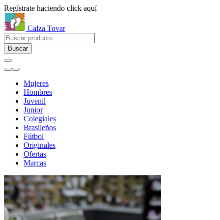
Regístrate haciendo click aquí
Calza Tovar
Buscar
Mujeres
Hombres
Juvenil
Junior
Colegiales
Brasileños
Fútbol
Originales
Ofertas
Marcas