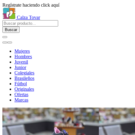
Regístrate haciendo click aquí
Calza Tovar
Buscar
Mujeres
Hombres
Juvenil
Junior
Colegiales
Brasileños
Fútbol
Originales
Ofertas
Marcas