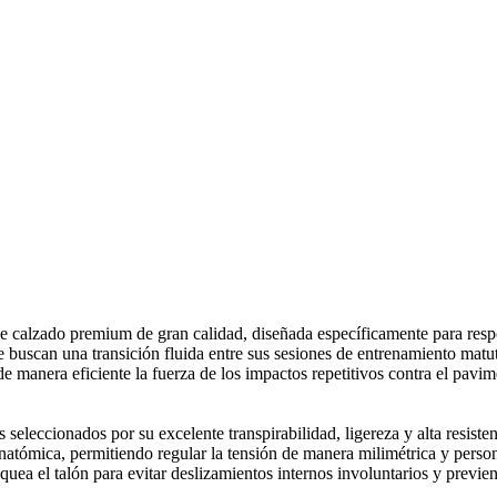
 calzado premium de gran calidad, diseñada específicamente para respon
 buscan una transición fluida entre sus sesiones de entrenamiento matut
de manera eficiente la fuerza de los impactos repetitivos contra el pav
os seleccionados por su excelente transpirabilidad, ligereza y alta resis
atómica, permitiendo regular la tensión de manera milimétrica y person
quea el talón para evitar deslizamientos internos involuntarios y previen