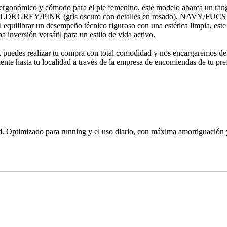
ergonómico y cómodo para el pie femenino, este modelo abarca un rango 
erno: LDKGREY/PINK (gris oscuro con detalles en rosado), NAVY/FU
quilibrar un desempeño técnico riguroso con una estética limpia, este
 inversión versátil para un estilo de vida activo.
sos, puedes realizar tu compra con total comodidad y nos encargaremos d
nte hasta tu localidad a través de la empresa de encomiendas de tu pre
d. Optimizado para running y el uso diario, con máxima amortiguación 