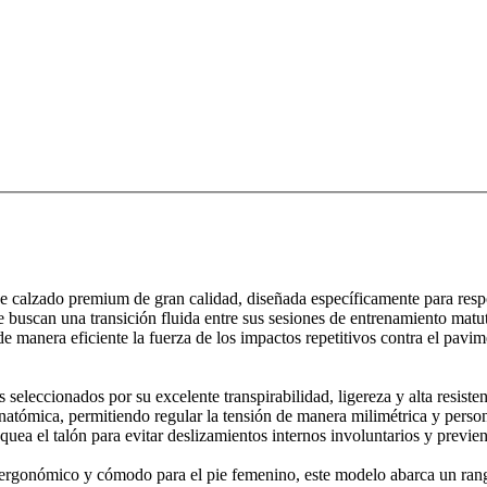
 calzado premium de gran calidad, diseñada específicamente para respon
 buscan una transición fluida entre sus sesiones de entrenamiento matut
de manera eficiente la fuerza de los impactos repetitivos contra el pav
os seleccionados por su excelente transpirabilidad, ligereza y alta resis
atómica, permitiendo regular la tensión de manera milimétrica y person
quea el talón para evitar deslizamientos internos involuntarios y previen
ergonómico y cómodo para el pie femenino, este modelo abarca un rango 