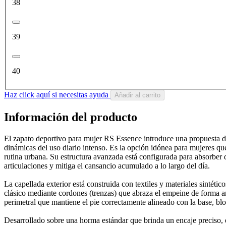
38
39
40
Haz click aquí si necesitas ayuda
Añadir al carrito
Información del producto
El zapato deportivo para mujer RS Essence introduce una propuesta de
dinámicas del uso diario intenso. Es la opción idónea para mujeres que
rutina urbana. Su estructura avanzada está configurada para absorber 
articulaciones y mitiga el cansancio acumulado a lo largo del día.
La capellada exterior está construida con textiles y materiales sintétic
clásico mediante cordones (trenzas) que abraza el empeine de forma an
perimetral que mantiene el pie correctamente alineado con la base, blo
Desarrollado sobre una horma estándar que brinda un encaje preciso, 