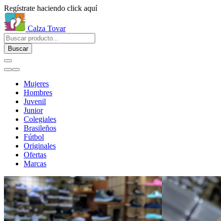
Regístrate haciendo click aquí
Calza Tovar
Buscar
Mujeres
Hombres
Juvenil
Junior
Colegiales
Brasileños
Fútbol
Originales
Ofertas
Marcas