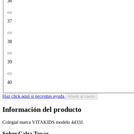
36
37
38
39
40
Haz click aquí si necesitas ayuda
Añadir al carrito
Información del producto
Colegial marca VITAKIDS modelo 4433J.
Sobre Calza Tovar